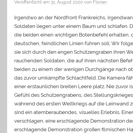
Veröffentlicht am
31. August 2020
von
Florian
Irgendwo an der Nordfront Frankreichs, irgendwan
Soldaten liegen unter einem Baum und schlafen. Di
die beiden einen wichtigen Botenbefehl erhalten, 
deutschen, feindlichen Linien führen soll. Wir fol
sie sich durch den engen Schützengraben ihren We
rauchenden Soldaten, die auf ihren nächsten Befehl 
beiden zu einem der wenigen Durchgänge nach oben
das zuvor umkämpfte Schlachtfeld. Die Kamera fähr
einer erstaunlichen breiten Leere platz. Nie zuvor
Gefühl des Schützengrabens, des Stellungskrieges
während des ersten Weltkriegs auf die Leinwand z
sind ein atemberaubendes, visuelles Erlebnis. Ein
verschlagen, eine erschlagende Demonstration de
erschlagende Demonstration großen filmischen Han