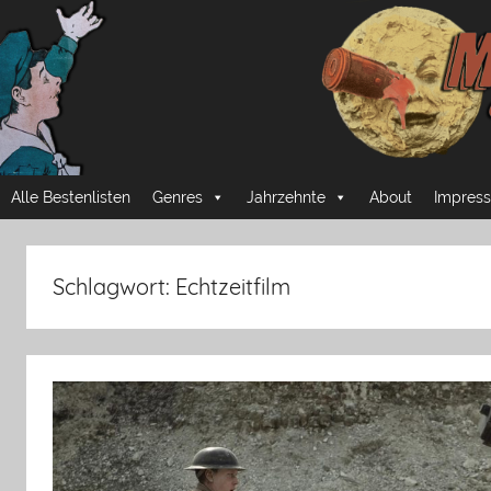
Zum
Inhalt
springen
Mussmansehen
Cineastische
Alle Bestenlisten
Genres
Jahrzehnte
About
Impress
Pflichtprogramme
Schlagwort:
Echtzeitfilm