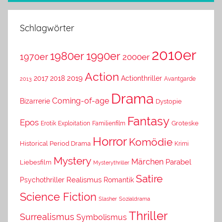
Schlagwörter
2010er
1980er
1990er
1970er
2000er
Action
2019
2017
2018
Actionthriller
Avantgarde
2013
Drama
Coming-of-age
Bizarrerie
Dystopie
Fantasy
Epos
Erotik
Exploitation
Groteske
Familienfilm
Horror
Komödie
Historical Period Drama
Krimi
Mystery
Märchen
Parabel
Liebesfilm
Mysterythriller
Satire
Psychothriller
Realismus
Romantik
Science Fiction
Slasher
Sozialdrama
Thriller
Surrealismus
Symbolismus