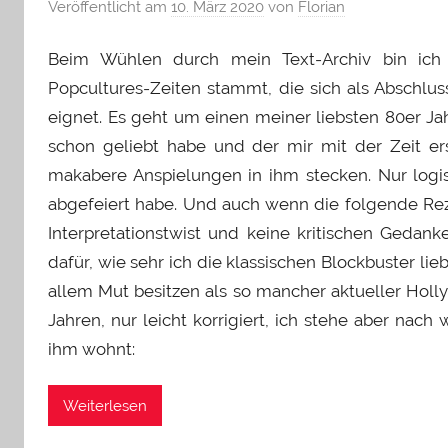
Veröffentlicht am
10. März 2020
von
Florian
Beim Wühlen durch mein Text-Archiv bin ich 
Popcultures-Zeiten stammt, die sich als Abschlu
eignet. Es geht um einen meiner liebsten 80er Ja
schon geliebt habe und der mir mit der Zeit ers
makabere Anspielungen in ihm stecken. Nur logisc
abgefeiert habe. Und auch wenn die folgende Rez
Interpretationstwist und keine kritischen Gedan
dafür, wie sehr ich die klassischen Blockbuster lie
allem Mut besitzen als so mancher aktueller Holl
Jahren, nur leicht korrigiert, ich stehe aber nac
ihm wohnt:
Weiterlesen