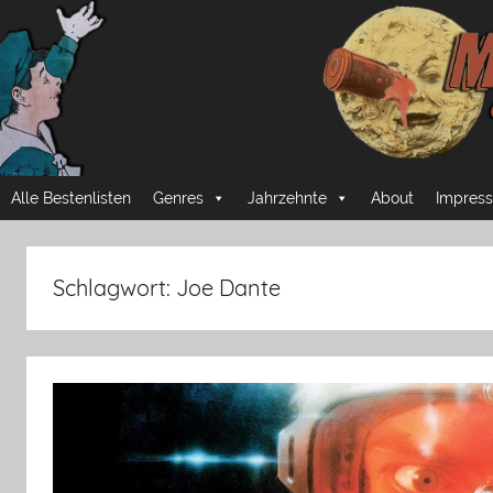
Zum
Inhalt
springen
Mussmansehen
Cineastische
Alle Bestenlisten
Genres
Jahrzehnte
About
Impress
Pflichtprogramme
Schlagwort:
Joe Dante