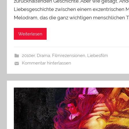
zurückhaltenden Geschichte. Aber wie gesagt, Ande
Liebesgeschichte zwischen einem exzentrischen M
Melodram, das die ganz wichtigen menschlichen T
Weiterlesen
2010er
,
Drama
,
Filmrezensionen
,
Liebesfilm
Kommentar hinterlassen