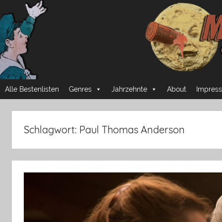
Zum
Inhalt
springen
Mussmansehen
Cineastische
Alle Bestenlisten
Genres
Jahrzehnte
About
Impress
Pflichtprogramme
Schlagwort:
Paul Thomas Anderson