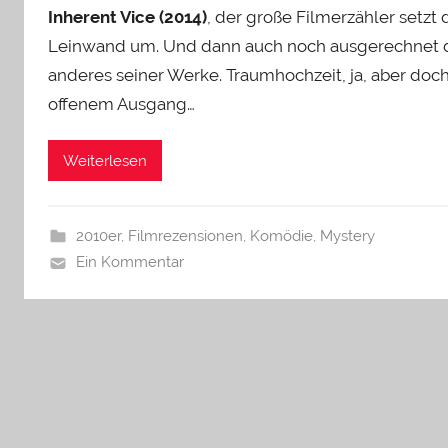
Inherent Vice (2014)
, der große Filmerzähler setzt
Leinwand um. Und dann auch noch ausgerechnet da
anderes seiner Werke. Traumhochzeit, ja, aber doch
offenem Ausgang…
Weiterlesen
2010er
,
Filmrezensionen
,
Komödie
,
Mystery
Ein Kommentar