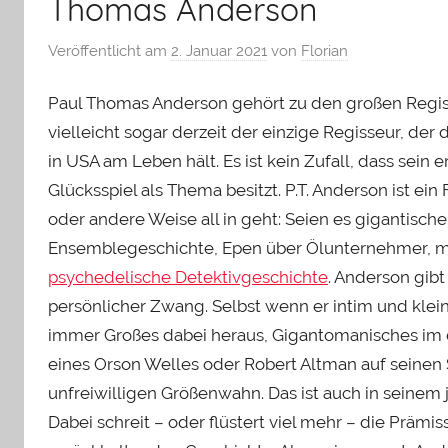
Thomas Anderson
Veröffentlicht am
2. Januar 2021
von
Florian
Paul Thomas Anderson gehört zu den großen Regiss
vielleicht sogar derzeit der einzige Regisseur, 
in USA am Leben hält. Es ist kein Zufall, dass sein e
Glücksspiel als Thema besitzt. P.T. Anderson ist ei
oder andere Weise all in geht: Seien es gigantisc
Ensemblegeschichte, Epen über Ölunternehmer, m
psychedelische Detektivgeschichte
. Anderson gibt
persönlicher Zwang. Selbst wenn er intim und klein 
immer Großes dabei heraus, Gigantomanisches im 
eines Orson Welles oder Robert Altman auf seinen 
unfreiwilligen Größenwahn. Das ist auch in seinem
Dabei schreit – oder flüstert viel mehr – die Prämis