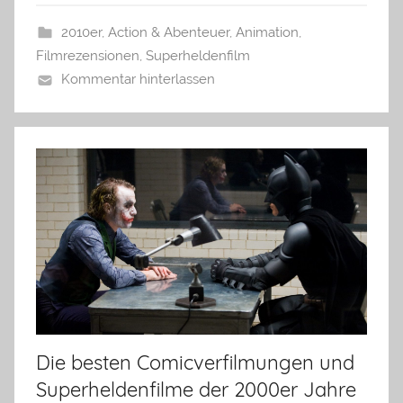
2010er
,
Action & Abenteuer
,
Animation
,
Filmrezensionen
,
Superheldenfilm
Kommentar hinterlassen
Die besten Comicverfilmungen und
Superheldenfilme der 2000er Jahre