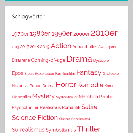
Schlagwörter
2010er
1980er
1990er
1970er
2000er
Action
2019
2017
2018
Actionthriller
Avantgarde
2013
Drama
Coming-of-age
Bizarrerie
Dystopie
Fantasy
Epos
Erotik
Exploitation
Groteske
Familienfilm
Horror
Komödie
Historical Period Drama
Krimi
Mystery
Märchen
Parabel
Liebesfilm
Mysterythriller
Satire
Psychothriller
Realismus
Romantik
Science Fiction
Slasher
Sozialdrama
Thriller
Surrealismus
Symbolismus