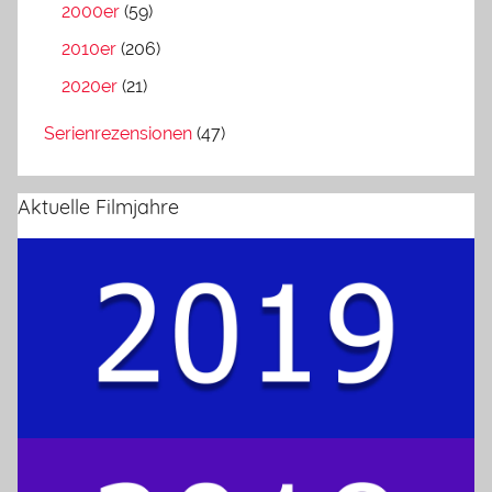
2000er
(59)
2010er
(206)
2020er
(21)
Serienrezensionen
(47)
Aktuelle Filmjahre