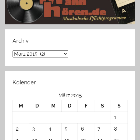
Archiv
Archiv
Kalender
März 2015
M
D
M
D
F
S
S
1
2
3
4
5
6
7
8