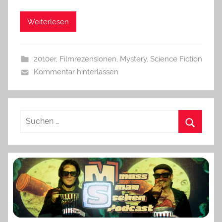
Weiterlesen
2010er
,
Filmrezensionen
,
Mystery
,
Science Fiction
Kommentar hinterlassen