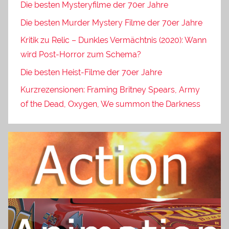
Die besten Mysteryfilme der 70er Jahre
Die besten Murder Mystery Filme der 70er Jahre
Kritik zu Relic – Dunkles Vermächtnis (2020): Wann
wird Post-Horror zum Schema?
Die besten Heist-Filme der 70er Jahre
Kurzrezensionen: Framing Britney Spears, Army
of the Dead, Oxygen, We summon the Darkness