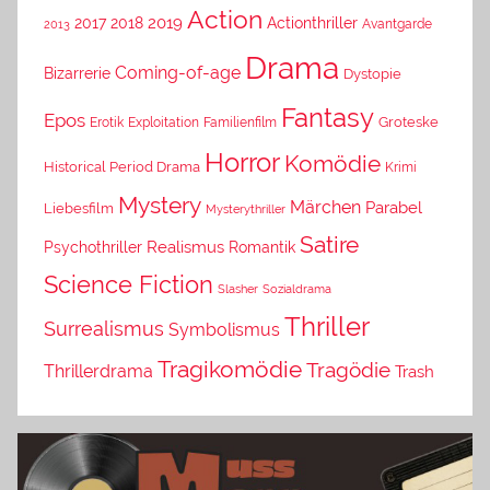
Action
2019
2017
2018
Actionthriller
Avantgarde
2013
Drama
Coming-of-age
Bizarrerie
Dystopie
Fantasy
Epos
Erotik
Exploitation
Groteske
Familienfilm
Horror
Komödie
Historical Period Drama
Krimi
Mystery
Märchen
Parabel
Liebesfilm
Mysterythriller
Satire
Psychothriller
Realismus
Romantik
Science Fiction
Slasher
Sozialdrama
Thriller
Surrealismus
Symbolismus
Tragikomödie
Tragödie
Thrillerdrama
Trash