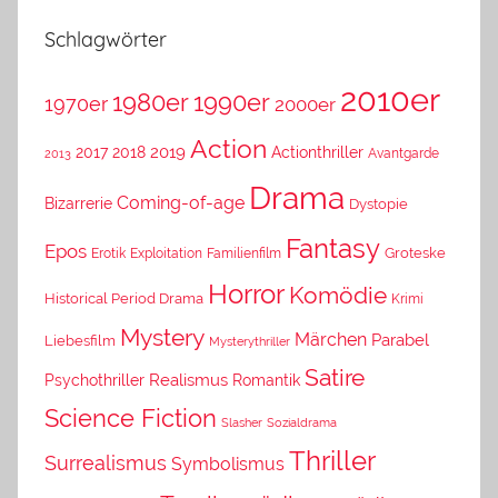
Schlagwörter
2010er
1980er
1990er
1970er
2000er
Action
2019
2017
2018
Actionthriller
Avantgarde
2013
Drama
Coming-of-age
Bizarrerie
Dystopie
Fantasy
Epos
Erotik
Exploitation
Groteske
Familienfilm
Horror
Komödie
Historical Period Drama
Krimi
Mystery
Märchen
Parabel
Liebesfilm
Mysterythriller
Satire
Psychothriller
Realismus
Romantik
Science Fiction
Slasher
Sozialdrama
Thriller
Surrealismus
Symbolismus