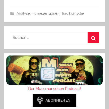
Analyse
,
Filmrezensionen
,
Tragikomödie
Der Mussmansehen Podcast!