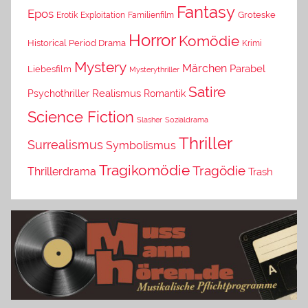
Fantasy
Epos
Erotik
Exploitation
Groteske
Familienfilm
Horror
Komödie
Historical Period Drama
Krimi
Mystery
Märchen
Parabel
Liebesfilm
Mysterythriller
Satire
Psychothriller
Realismus
Romantik
Science Fiction
Slasher
Sozialdrama
Thriller
Surrealismus
Symbolismus
Tragikomödie
Tragödie
Thrillerdrama
Trash