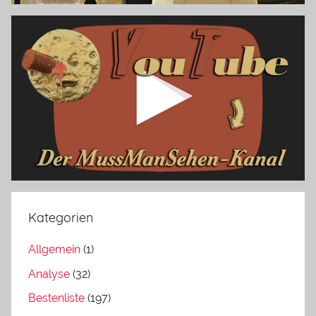
Kategorien
Allgemein
(1)
Analyse
(32)
Bestenliste
(197)