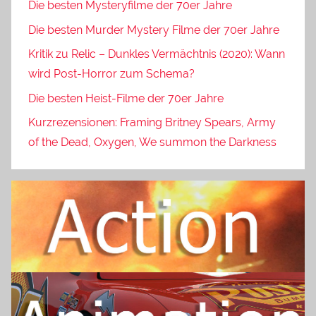
Die besten Mysteryfilme der 70er Jahre
Die besten Murder Mystery Filme der 70er Jahre
Kritik zu Relic – Dunkles Vermächtnis (2020): Wann
wird Post-Horror zum Schema?
Die besten Heist-Filme der 70er Jahre
Kurzrezensionen: Framing Britney Spears, Army
of the Dead, Oxygen, We summon the Darkness