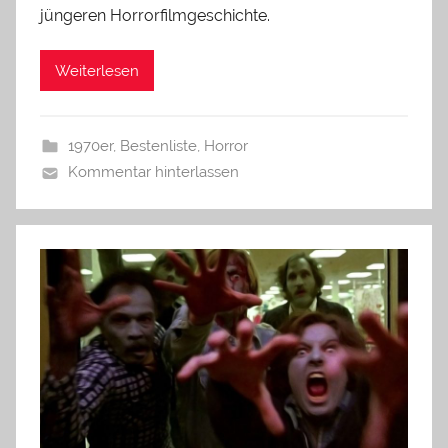
jüngeren Horrorfilmgeschichte.
Weiterlesen
1970er
,
Bestenliste
,
Horror
Kommentar hinterlassen