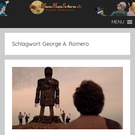
Zum
Inhalt
Mussmansehen
Cineastische
springen
MENU
Pflichtprogramme
Schlagwort:
George A. Romero