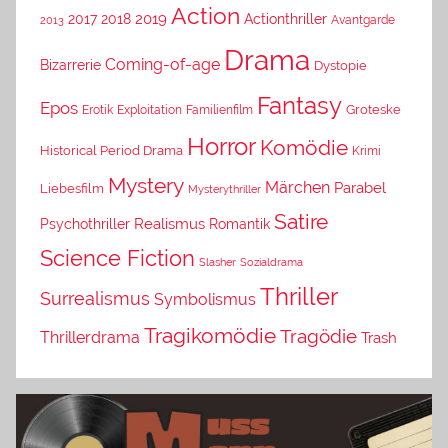
Action
2019
2017
2018
Actionthriller
Avantgarde
2013
Drama
Coming-of-age
Bizarrerie
Dystopie
Fantasy
Epos
Erotik
Exploitation
Groteske
Familienfilm
Horror
Komödie
Historical Period Drama
Krimi
Mystery
Märchen
Parabel
Liebesfilm
Mysterythriller
Satire
Psychothriller
Realismus
Romantik
Science Fiction
Slasher
Sozialdrama
Thriller
Surrealismus
Symbolismus
Tragikomödie
Tragödie
Thrillerdrama
Trash