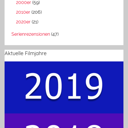
2000er
(59)
2010er
(206)
2020er
(21)
Serienrezensionen
(47)
Aktuelle Filmjahre