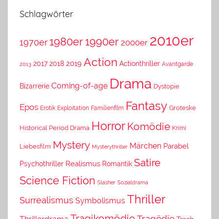
Schlagwörter
2010er
1980er
1990er
1970er
2000er
Action
2019
2017
2018
Actionthriller
Avantgarde
2013
Drama
Coming-of-age
Bizarrerie
Dystopie
Fantasy
Epos
Erotik
Exploitation
Groteske
Familienfilm
Horror
Komödie
Historical Period Drama
Krimi
Mystery
Märchen
Parabel
Liebesfilm
Mysterythriller
Satire
Psychothriller
Realismus
Romantik
Science Fiction
Slasher
Sozialdrama
Thriller
Surrealismus
Symbolismus
Tragikomödie
Tragödie