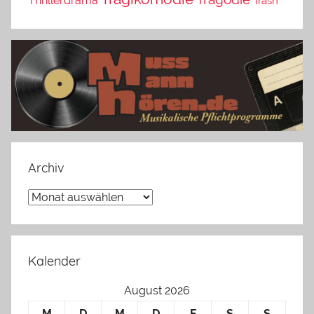
Thrillerdrama
Trash
Archiv
Archiv
Kalender
August 2026
M
D
M
D
F
S
S