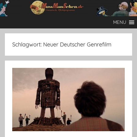
Zum
Inhalt
Mussmansehen
Cineastische
springen
MENU
Pflichtprogramme
Schlagwort:
Neuer Deutscher Genrefilm