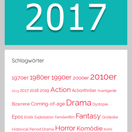
Schlagwörter
2010er
1980er
1990er
1970er
2000er
Action
2019
2017
2018
Actionthriller
Avantgarde
2013
Drama
Coming-of-age
Bizarrerie
Dystopie
Fantasy
Epos
Erotik
Exploitation
Groteske
Familienfilm
Horror
Komödie
Historical Period Drama
Krimi