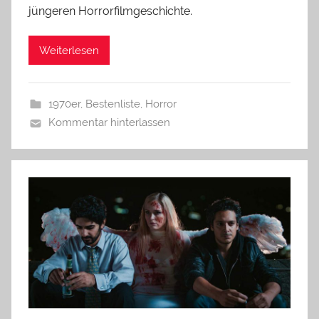
jüngeren Horrorfilmgeschichte.
Weiterlesen
1970er
,
Bestenliste
,
Horror
Kommentar hinterlassen