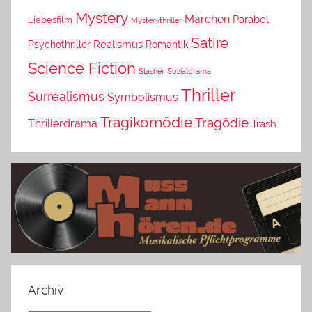
Mystery
Märchen
Parabel
Liebesfilm
Mysterythriller
Satire
Psychothriller
Realismus
Romantik
Science Fiction
Slasher
Sozialdrama
Thriller
Surrealismus
Symbolismus
Tragikomödie
Tragödie
Thrillerdrama
Trash
Archiv