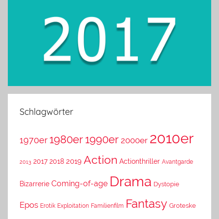
Schlagwörter
2010er
1980er
1990er
1970er
2000er
Action
2019
2017
2018
Actionthriller
Avantgarde
2013
Drama
Coming-of-age
Bizarrerie
Dystopie
Fantasy
Epos
Erotik
Exploitation
Groteske
Familienfilm