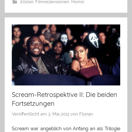
2010er
,
Filmrezensionen
,
Horror
Scream-Retrospektive II: Die beiden
Fortsetzungen
Veröffentlicht am
3. Mai 2011
von
Florian
Scream war angeblich von Anfang an als Trilogie