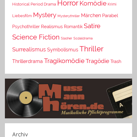
Horror
Komödie
Historical Period Drama
Krimi
Mystery
Märchen
Parabel
Liebesfilm
Mysterythriller
Satire
Psychothriller
Realismus
Romantik
Science Fiction
Slasher
Sozialdrama
Thriller
Surrealismus
Symbolismus
Tragikomödie
Tragödie
Thrillerdrama
Trash
Archiv