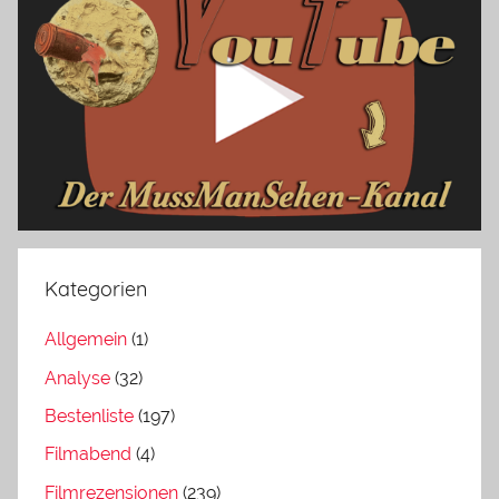
Kategorien
Allgemein
(1)
Analyse
(32)
Bestenliste
(197)
Filmabend
(4)
Filmrezensionen
(239)