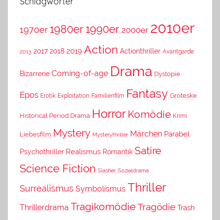
Schlagwörter
2010er
1980er
1990er
1970er
2000er
Action
2019
2017
2018
Actionthriller
Avantgarde
2013
Drama
Coming-of-age
Bizarrerie
Dystopie
Fantasy
Epos
Erotik
Exploitation
Groteske
Familienfilm
Horror
Komödie
Historical Period Drama
Krimi
Mystery
Märchen
Parabel
Liebesfilm
Mysterythriller
Satire
Psychothriller
Realismus
Romantik
Science Fiction
Slasher
Sozialdrama
Thriller
Surrealismus
Symbolismus
Tragikomödie
Tragödie
Thrillerdrama
Trash