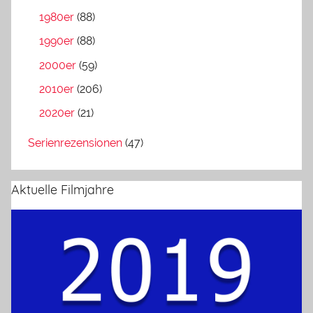
1980er
(88)
1990er
(88)
2000er
(59)
2010er
(206)
2020er
(21)
Serienrezensionen
(47)
Aktuelle Filmjahre