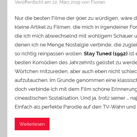
Veröffentlicht am
22. März 2019
von
Florian
Nur die besten Filme der 90er zu würdigen, wäre 
kleine Artikel zu Filmen, die mich in irgendeiner F
die ich mich abwechselnd mit wohligem Schauer un
denen ich ne Menge Nostalgie verbinde, die zugleic
so richtig reinpassen wollen.
Stay Tuned (1992)
ist
besten Komödien des Jahrzehnts gelistet zu werden
Wörtchen mitzureden, aber auch eben nicht schle
aufzutauchen. Im Grunde genommen eine klassisch
doch verbinde ich mit dem Film schöne Erinnerung
cineastischen Sozialisation. Und ja, trotz seiner … n
Einfach als perfekte Parodie auf den TV-Wahn und
Weiterlesen