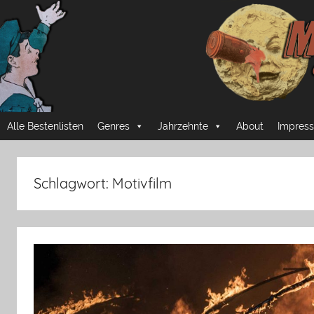
Zum
Inhalt
springen
Mussmansehen
Cineastische
Alle Bestenlisten
Genres
Jahrzehnte
About
Impress
Pflichtprogramme
Schlagwort:
Motivfilm