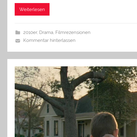
Weiterlesen
2010er
,
Drama
,
Filmrezensionen
Kommentar hinterlassen