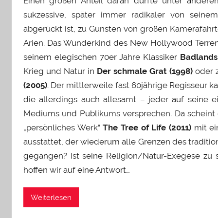
Einen großen Anteil daran dürfte unter andere
sukzessive, später immer radikaler von seinem
abgerückt ist, zu Gunsten von großen Kamerafahr
Arien. Das Wunderkind des New Hollywood Terrenc
seinem elegischen 70er Jahre Klassiker
Badlands 
Krieg und Natur in
Der schmale Grat (1998)
oder 
(2005)
. Der mittlerweile fast 60jährige Regisseur 
die allerdings auch allesamt – jeder auf seine 
Mediums und Publikums versprechen. Da scheint e
„persönliches Werk“
The Tree of Life (2011)
mit ei
ausstattet, der wiederum alle Grenzen des tradition
gegangen? Ist seine Religion/Natur-Exegese zu st
hoffen wir auf eine Antwort…
Weiterlesen