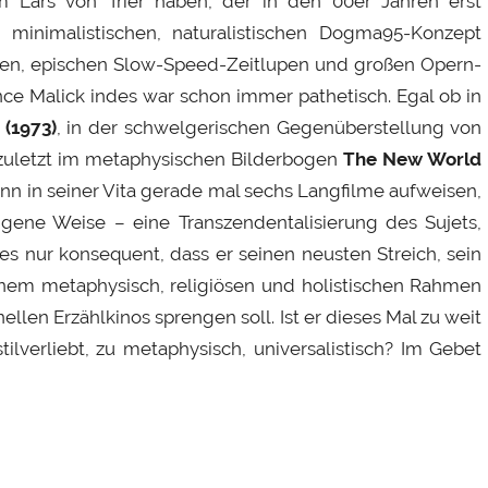
m Lars von Trier haben, der in den 00er Jahren erst
 minimalistischen, naturalistischen Dogma95-Konzept
ten, epischen Slow-Speed-Zeitlupen und großen Opern-
e Malick indes war schon immer pathetisch. Egal ob in
(1973)
, in der schwelgerischen Gegenüberstellung von
zuletzt im metaphysischen Bilderbogen
The New World
kann in seiner Vita gerade mal sechs Langfilme aufweisen,
eigene Weise – eine Transzendentalisierung des Sujets,
s nur konsequent, dass er seinen neusten Streich, sein
nem metaphysisch, religiösen und holistischen Rahmen
ellen Erzählkinos sprengen soll. Ist er dieses Mal zu weit
ilverliebt, zu metaphysisch, universalistisch? Im Gebet