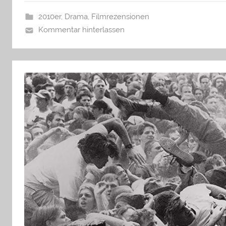
2010er
,
Drama
,
Filmrezensionen
Kommentar hinterlassen