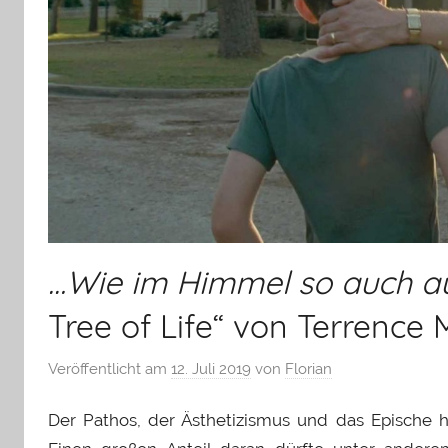
…Wie im Himmel so auch au
Tree of Life“ von Terrence M
Veröffentlicht am
12. Juli 2019
von
Florian
Der Pathos, der Ästhetizismus und das Epische h