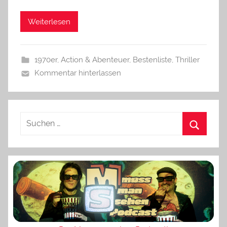
Weiterlesen
1970er
,
Action & Abenteuer
,
Bestenliste
,
Thriller
Kommentar hinterlassen