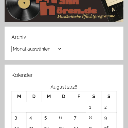
Archiv
Archiv
Kalender
August 2026
M
D
M
D
F
S
S
1
2
3
4
5
6
7
8
9