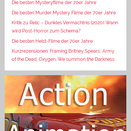
Die besten Mysteryfilme der 70er Jahre
Die besten Murder Mystery Filme der 70er Jahre
Kritik zu Relic – Dunkles Vermächtnis (2020): Wann
wird Post-Horror zum Schema?
Die besten Heist-Filme der 70er Jahre
Kurzrezensionen: Framing Britney Spears, Army
of the Dead, Oxygen, We summon the Darkness