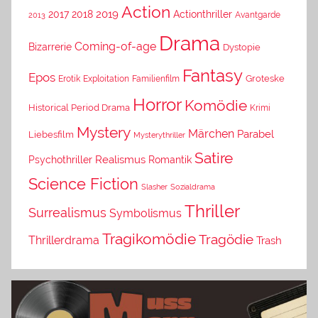
Action
2019
2017
2018
Actionthriller
Avantgarde
2013
Drama
Coming-of-age
Bizarrerie
Dystopie
Fantasy
Epos
Erotik
Exploitation
Groteske
Familienfilm
Horror
Komödie
Historical Period Drama
Krimi
Mystery
Märchen
Parabel
Liebesfilm
Mysterythriller
Satire
Psychothriller
Realismus
Romantik
Science Fiction
Slasher
Sozialdrama
Thriller
Surrealismus
Symbolismus
Tragikomödie
Tragödie
Thrillerdrama
Trash