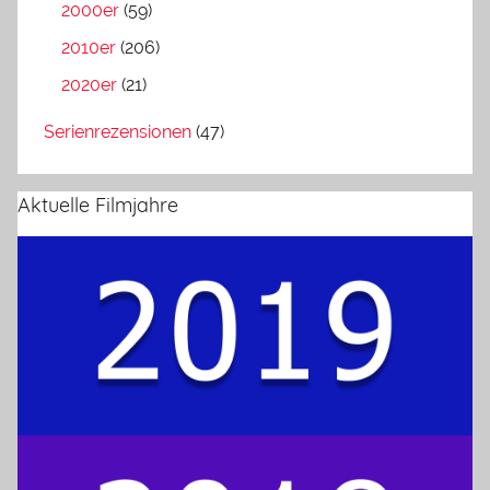
2000er
(59)
2010er
(206)
2020er
(21)
Serienrezensionen
(47)
Aktuelle Filmjahre