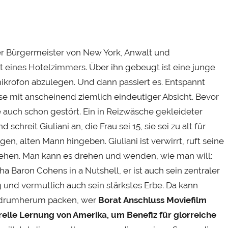
ger Bürgermeister von New York, Anwalt und
 eines Hotelzimmers. Über ihn gebeugt ist eine junge
mikrofon abzulegen. Und dann passiert es. Entspannt
Hose mit anscheinend ziemlich eindeutiger Absicht. Bevor
e auch schon gestört. Ein in Reizwäsche gekleideter
hreit Giuliani an, die Frau sei 15, sie sei zu alt für
en, alten Mann hingeben. Giuliani ist verwirrt, ruft seine
liehen. Man kann es drehen und wenden, wie man will:
ha Baron Cohens in a Nutshell, er ist auch sein zentraler
 und vermutlich auch sein stärkstes Erbe. Da kann
n drumherum packen, wer
Borat Anschluss Moviefilm
relle Lernung von Amerika, um Benefiz für glorreiche