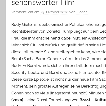
sehenswerter Film
Veröffentlicht am
29. Oktober 2020
von
Florian
Rudy Giuliani, republikanischer Politiker, ehemali
Rechtsberater von Donald Trump liegt auf dem Bett
Frau, die ihm anscheinend dabei hilft, ein Ansteck
lehnt sich Giuliani zurück und greift tief in seine 
diese irritierende Szene weitergehen kann, wird si
Borat (Sacha Baron Cohen) stürmt in das Zimmer und sc
Rudy. Er Borat würde sich an ihrer statt dem mächtig
Security-Leute, und Borat und seine Filmtochter f
Diese kurze Episode ist nicht nur der neue Film Sac
Moment, sein größter Aufreger, seine Berechtigung
Cohen noch so viele (insgesamt neunzig) Minute
(2020)
– eine Quasi-Fortsetzung von
Borat – Kultu