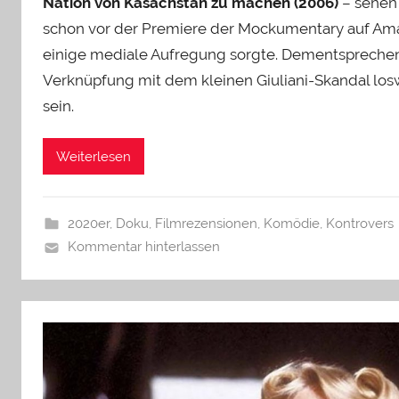
Nation von Kasachstan zu machen (2006)
– sehen 
schon vor der Premiere der Mockumentary auf Ama
einige mediale Aufregung sorgte. Dementsprechend
Verknüpfung mit dem kleinen Giuliani-Skandal los
sein.
Weiterlesen
2020er
,
Doku
,
Filmrezensionen
,
Komödie
,
Kontrovers
Kommentar hinterlassen