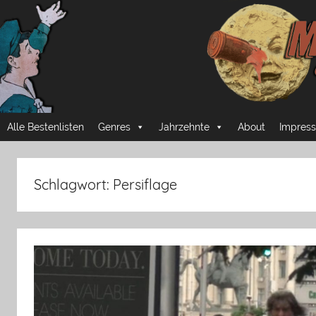
Zum
Inhalt
springen
Mussmansehen
Cineastische
Alle Bestenlisten
Genres
Jahrzehnte
About
Impress
Pflichtprogramme
Schlagwort:
Persiflage