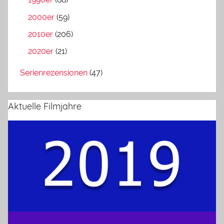
2000er
(59)
2010er
(206)
2020er
(21)
Serienrezensionen
(47)
Aktuelle Filmjahre