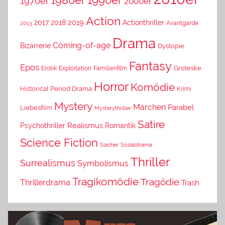
1990er
1970er
2000er
Action
2019
2017
2018
Actionthriller
Avantgarde
2013
Drama
Coming-of-age
Bizarrerie
Dystopie
Fantasy
Epos
Erotik
Exploitation
Groteske
Familienfilm
Horror
Komödie
Historical Period Drama
Krimi
Mystery
Märchen
Parabel
Liebesfilm
Mysterythriller
Satire
Psychothriller
Realismus
Romantik
Science Fiction
Slasher
Sozialdrama
Thriller
Surrealismus
Symbolismus
Tragikomödie
Tragödie
Thrillerdrama
Trash