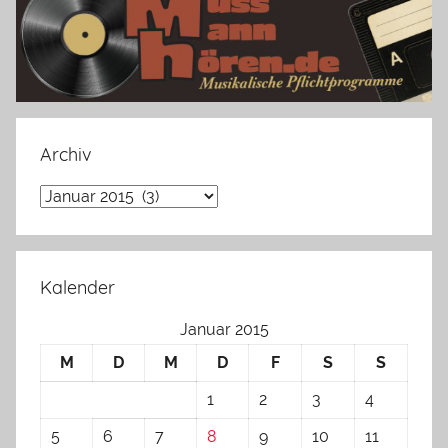
Archiv
Archiv
Kalender
Januar 2015
M
D
M
D
F
S
S
1
2
3
4
5
6
7
8
9
10
11