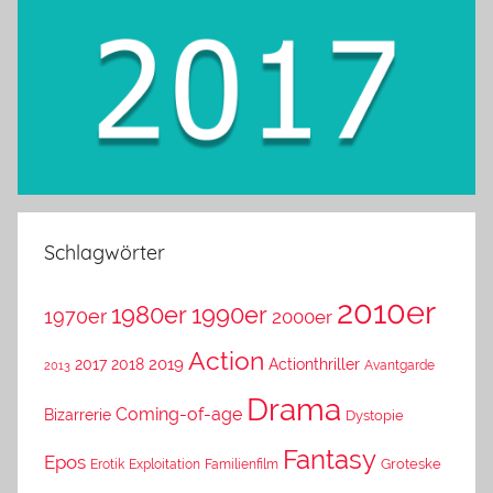
Schlagwörter
2010er
1980er
1990er
1970er
2000er
Action
2019
2017
2018
Actionthriller
Avantgarde
2013
Drama
Coming-of-age
Bizarrerie
Dystopie
Fantasy
Epos
Erotik
Exploitation
Groteske
Familienfilm