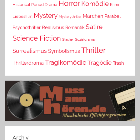
Horror
Komödie
Historical Period Drama
Krimi
Mystery
Märchen
Parabel
Liebesfilm
Mysterythriller
Satire
Psychothriller
Realismus
Romantik
Science Fiction
Slasher
Sozialdrama
Thriller
Surrealismus
Symbolismus
Tragikomödie
Tragödie
Thrillerdrama
Trash
Archiv