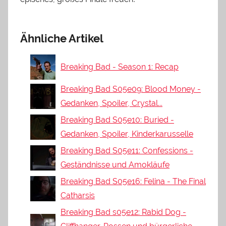
Ähnliche Artikel
Breaking Bad - Season 1: Recap
Breaking Bad S05e09: Blood Money -
Gedanken, Spoiler, Crystal...
Breaking Bad S05e10: Buried -
Gedanken, Spoiler, Kinderkarusselle
Breaking Bad S05e11: Confessions -
Geständnisse und Amokläufe
Breaking Bad S05e16: Felina - The Final
Catharsis
Breaking Bad s05e12: Rabid Dog -