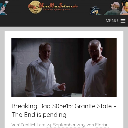
Zum
Inhalt
Mussmansehen
Cineastische
springen
MENU
Pflichtprogramme
Breaking Bad S05e15: Granite State –
The End is pending
Veröffentlicht am
24. September 2013
von
Florian