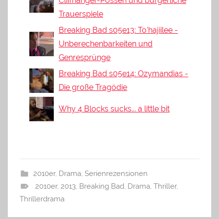
Cliffhanger-Possen und bürgerliche
Trauerspiele
Breaking Bad s05e13: To'hajiilee -
Unberechenbarkeiten und
Genresprünge
Breaking Bad s05e14: Ozymandias -
Die große Tragödie
Why 4 Blocks sucks... a little bit
2010er
,
Drama
,
Serienrezensionen
2010er
,
2013
,
Breaking Bad
,
Drama
,
Thriller
,
Thrillerdrama