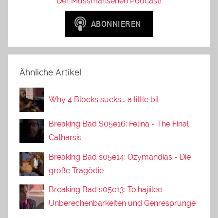
Der Mussmansehen Podcast!
Ähnliche Artikel
Why 4 Blocks sucks... a little bit
Breaking Bad S05e16: Felina - The Final
Catharsis
Breaking Bad s05e14: Ozymandias - Die
große Tragödie
Breaking Bad s05e13: To'hajiilee -
Unberechenbarkeiten und Genresprünge