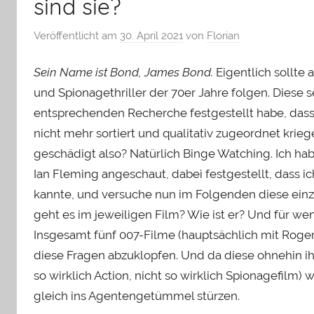
sind sie?
Veröffentlicht am
30. April 2021
von
Florian
Sein Name ist Bond, James Bond.
Eigentlich sollte 
und Spionagethriller der 70er Jahre folgen. Diese se
entsprechenden Recherche festgestellt habe, dass
nicht mehr sortiert und qualitativ zugeordnet kri
geschädigt also? Natürlich Binge Watching. Ich h
Ian Fleming angeschaut, dabei festgestellt, dass i
kannte, und versuche nun im Folgenden diese ein
geht es im jeweiligen Film? Wie ist er? Und für w
Insgesamt fünf 007-Filme (hauptsächlich mit Roger
diese Fragen abzuklopfen. Und da diese ohnehin ihr 
so wirklich Action, nicht so wirklich Spionagefil
gleich ins Agentengetümmel stürzen.