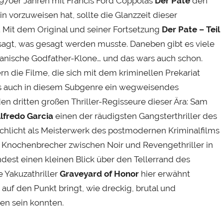
970er Jahren mit Francis Ford Coppolas
Der Pate
den
n vorzuweisen hat, sollte die Glanzzeit dieser
it dem Original und seiner Fortsetzung
Der Pate – Teil
esagt, was gesagt werden musste. Daneben gibt es viele
kanische Godfather-Klone… und das wars auch schon.
n die Filme, die sich mit dem kriminellen Prekariat
s auch in diesem Subgenre ein wegweisendes
en dritten großen Thriller-Regisseure dieser Ära: Sam
lfredo Garcia
einen der räudigsten Gangsterthriller des
 schlicht als Meisterwerk des postmodernen Kriminalfilms
er Knochenbrecher zwischen Noir und Revengethriller in
est einen kleinen Blick über den Tellerrand des
 Yakuzathriller
Graveyard of Honor
hier erwähnt
 auf den Punkt bringt, wie dreckig, brutal und
en sein konnten.