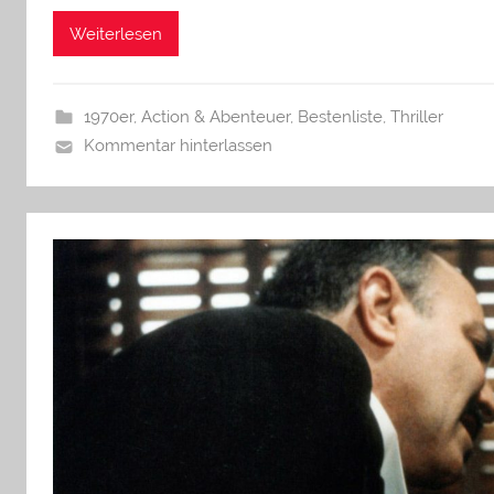
Weiterlesen
1970er
,
Action & Abenteuer
,
Bestenliste
,
Thriller
Kommentar hinterlassen