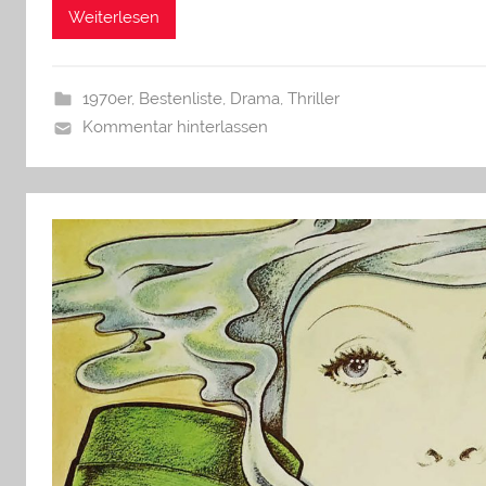
Weiterlesen
1970er
,
Bestenliste
,
Drama
,
Thriller
Kommentar hinterlassen