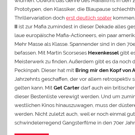
widmen. Obwohl das Genre des Mafiafilms in den 1
Prototypen, den Klassiker, die Blaupause schlechthi
Thrillervariation doch
erst deutlich später
kommen. M
II
ist zur Mafia zumindest in dieser Dekade alles g
laue europäische Mafia-Actioneers, ein paar ameri
Mehr Masse als Klasse. Spannender sind in den 70er
befassen. Mit Martin Scorseses
Hexenkessel
gibt e
Meisterwerk zu finden. Außerdem gibt es da noch d
Peckinpah. Dieser hat mit
Bring mir den Kopf von A
Jahrzehnts geschaffen, der vor allem retrospektiv
gelten kann. Mit
Get Carter
darf auch ein britisch
dieser Bestenliste verewigt werden. Und um zumind
westlichen Kinos hinauszuwagen, muss der düstere
werden. Nicht zuletzt auch, weil er noch einmal gut
schwindelerregend Gangsterfilme in den 70er Jahr