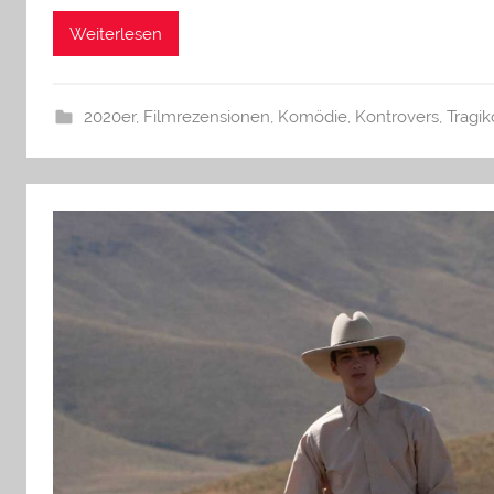
Weiterlesen
2020er
,
Filmrezensionen
,
Komödie
,
Kontrovers
,
Tragi