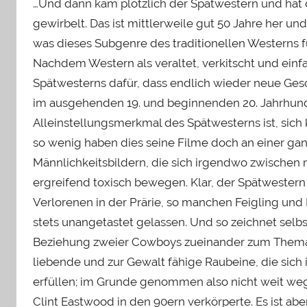
…Und dann kam plötzlich der Spätwestern und hat
gewirbelt. Das ist mittlerweile gut 50 Jahre her 
was dieses Subgenre des traditionellen Westerns f
Nachdem Western als veraltet, verkitscht und einf
Spätwesterns dafür, dass endlich wieder neue Ge
im ausgehenden 19. und beginnenden 20. Jahrhund
Alleinstellungsmerkmal des Spätwesterns ist, sich
so wenig haben dies seine Filme doch an einer gan
Männlichkeitsbildern, die sich irgendwo zwischen m
ergreifend toxisch bewegen. Klar, der Spätwester
Verlorenen in der Prärie, so manchen Feigling und
stets unangetastet gelassen. Und so zeichnet selbs
Beziehung zweier Cowboys zueinander zum Thema h
liebende und zur Gewalt fähige Raubeine, die sich 
erfüllen; im Grunde genommen also nicht weit we
Clint Eastwood in den 90ern verkörperte. Es ist abe