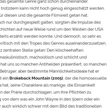
 das gesamte Genre ganz schön durcheinander
und trotzdem kann nicht hoch genug eingeschätzt werden,
ür diesen und die gesamte Filmwelt getan hat.
ach nur durchgespielt galten, sorgten die Impulse des
schichten auf neue Weise rund um den Westen der USA
erts erzählt werden konnte. Und dennoch, so sehr es
 kritisch mit den Tropes des Genres auseinanderzusetzen,
z zentralen Stelle getan: Den klischeehaften
askulinistisch, machoistisch und schlicht und
n hat uns so manchen Antihelden präsentiert, so manchen
 Betrüger; aber bestimmte Männlichkeitsideale hat er
t ein
Brokeback Mountain (2005)
, der die homosexuelle
at, seine Charaktere als markige, die Einsamkeit
in der Prärie durchschlagen, um ihre Pflichten zu
g von dem was ein John Wayne in den 50ern oder ein
r auch wirklich schwer mit dem Bild des traditionellen