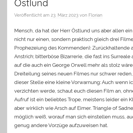
Östlund
Veröffentlicht am
23. März 2023
von
Florian
Mensch, da hat der Herr Östlund uns aber allen ei
nicht nur einen, sondern praktisch gleich drei Filme 
Prophezeiung des Kommenden): Zurückhaltende a
Anstrich; bitterböse Bizarrerie, die fast ins Surrea
auf die auch ein George Orwell mehr als stolz wäre
Dreiteilung seines neuen Filmes nur schwer reden, 
dieser Stelle eine kleine Vorwarnung: Auch wenn ic
verzichten werde, schaut euch diesen Film an, ohne
Aufruf ist ein beliebtes Trope, meistens leider ein 
aber wirklich wie Arsch auf Eimer. Triangle of Sa
möglich weiß, worauf man sich einstellen muss, a
genug andere Vorzüge aufzuweisen hat.